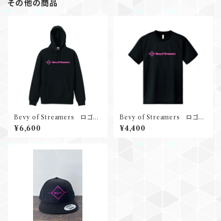
その他の商品
Bevy of Streamers ロゴパ
Bevy of Streamers ロゴT
ーカー (decorated by ENGI
シャツ (decorated by ENGI
¥6,600
¥4,400
N Co., Ltd.)
N Co., Ltd.)