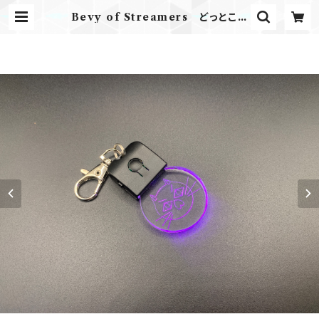
Bevy of Streamers どっとこむ
さん光るキーホルダー (decorated
by y'sモールド Co., Ltd.) | Bev
y of Streamers-Official SHO
P-