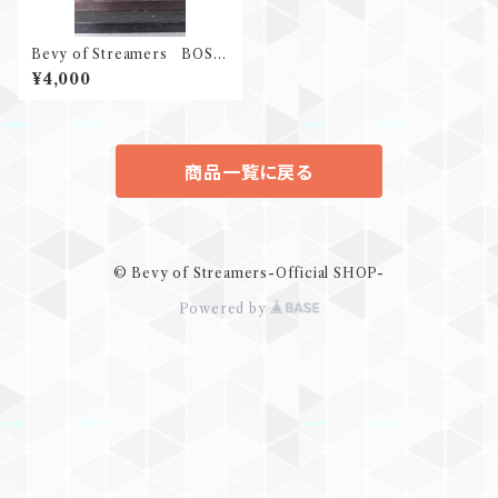
Bevy of Streamers BOSロ
ゴ刺繍キャップ (decorated by
¥4,000
ENGIN Co., Ltd.)
商品一覧に戻る
© Bevy of Streamers-Official SHOP-
Powered by