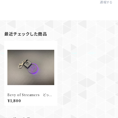
通報する
最近チェックした商品
Bevy of Streamers どっと
こむさん光るキーホルダー (dec
¥1,800
orated by y'sモールド Co., L
td.)